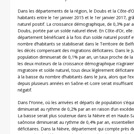
Dans les départements de la région, le Doubs et la Côte-d’O
habitants entre le 1er janvier 2015 et le 1er janvier 2017, 
naturel positif. La croissance démographique, de 0,3% par a
Doubs, portée par un solde naturel élevé. En Côte-d’Or, elle
département bénéficiant à la fois d’un solde naturel positif 
nombre d’habitants se stabiliserait dans le Territoire de Belf
les décès compensant des migrations déficitaires. Dans le Ju
population diminuerait de 0,1% par an, un taux proche de l
les deux moteurs de la croissance démographique n’agiraie
migratoire et solde naturel, tous deux légèrement déficitaire
à la baisse du nombre d’habitants dans le Jura, alors que l’e
depuis plusieurs années en Saône-et-Loire serait insuffisan
négatif.
Dans l’Yonne, où les arrivées et départs de population s’équi
diminuerait au rythme de 0,2% par an en raison d’un excéden
La baisse serait plus soutenue dans la Nièvre et en Haute-S
saônoise diminuerait au rythme de 0,4% par an, essentielle
déficitaires. Dans la Nièvre, département qui compte près