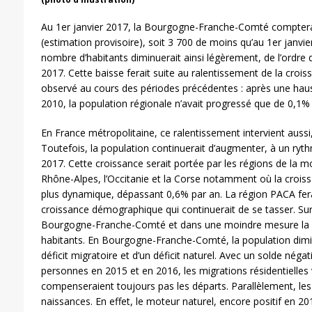
Au 1er janvier 2017, la Bourgogne-Franche-Comté comptera
(estimation provisoire), soit 3 700 de moins qu’au 1er janvie
nombre d’habitants diminuerait ainsi légèrement, de l’ordre
2017. Cette baisse ferait suite au ralentissement de la cro
observé au cours des périodes précédentes : après une hau
2010, la population régionale n’avait progressé que de 0,1%
En France métropolitaine, ce ralentissement intervient auss
Toutefois, la population continuerait d’augmenter, à un ry
2017. Cette croissance serait portée par les régions de la mo
Rhône-Alpes, l’Occitanie et la Corse notamment où la crois
plus dynamique, dépassant 0,6% par an. La région PACA fera
croissance démographique qui continuerait de se tasser. Sur 
Bourgogne-Franche-Comté et dans une moindre mesure la r
habitants. En Bourgogne-Franche-Comté, la population dimin
déficit migratoire et d’un déficit naturel. Avec un solde néga
personnes en 2015 et en 2016, les migrations résidentielles 
compenseraient toujours pas les départs. Parallèlement, les
naissances. En effet, le moteur naturel, encore positif en 201