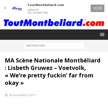
ToutMontbeliard.com
✕
VOIR
GRATUIT
Sur Google Play
MA Scène Nationale Montbéliard
: Lisbeth Gruwez – Voetvolk,
« We’re pretty fuckin’ far from
okay »
30 novembre 2017