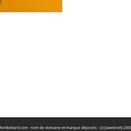
ontbeliard.com - nom de domaine et marque déposés - (c) [awebnet] 200