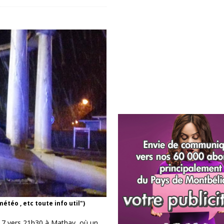
météo , etc toute info util")
17 vers 21h30 à Mathay, où un