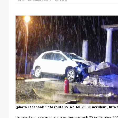
(photo Facebook "‎Info route 25..67..68..70..90 Accident , Info 
Un spectaculaire accident a eu lieu samedi 25 novembre 20