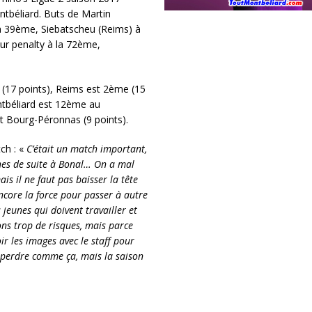
tbéliard. Buts de Martin
la 39ème, Siebatscheu (Reims) à
ur penalty à la 72ème,
 (17 points), Reims est 2ème (15
ntbéliard est 12ème au
nt Bourg-Péronnas (9 points).
ch : «
C’était un match important,
ches de suite à Bonal… On a mal
is il ne faut pas baisser la tête
ncore la force pour passer à autre
eunes qui doivent travailler et
ns trop de risques, mais parce
r les images avec le staff pour
perdre comme ça, mais la saison