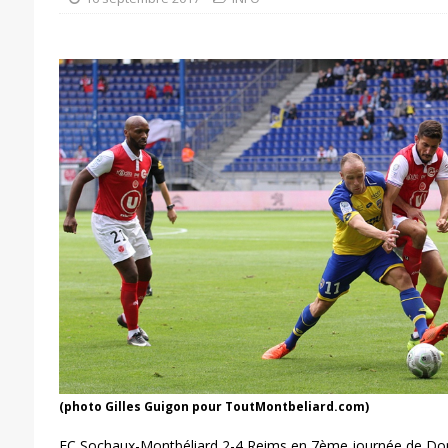
(photo Gilles Guigon pour ToutMontbeliard.com)
FC Sochaux-Montbéliard 2-4 Reims en 7ème journée de Dom