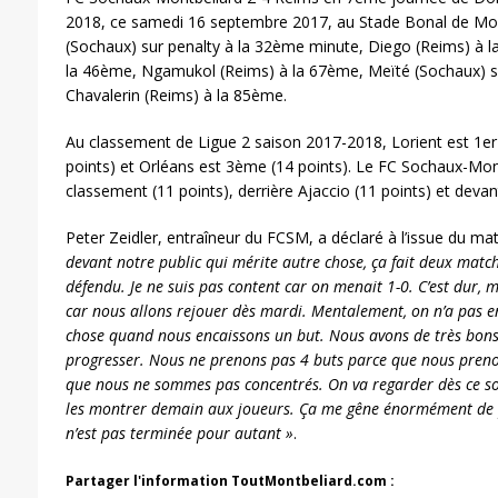
2018, ce samedi 16 septembre 2017, au Stade Bonal de Mon
(Sochaux) sur penalty à la 32ème minute, Diego (Reims) à 
la 46ème, Ngamukol (Reims) à la 67ème, Meïté (Sochaux) s
Chavalerin (Reims) à la 85ème.
Au classement de Ligue 2 saison 2017-2018, Lorient est 1er
points) et Orléans est 3ème (14 points). Le FC Sochaux-Mo
classement (11 points), derrière Ajaccio (11 points) et deva
Peter Zeidler, entraîneur du FCSM, a déclaré à l’issue du mat
devant notre public qui mérite autre chose, ça fait deux mat
défendu. Je ne suis pas content car on menait 1-0. C’est dur, ma
car nous allons rejouer dès mardi. Mentalement, on n’a pas e
chose quand nous encaissons un but. Nous avons de très bons j
progresser. Nous ne prenons pas 4 buts parce que nous preno
que nous ne sommes pas concentrés. On va regarder dès ce soi
les montrer demain aux joueurs. Ça me gêne énormément de 
n’est pas terminée pour autant »
.
Partager l'information ToutMontbeliard.com :