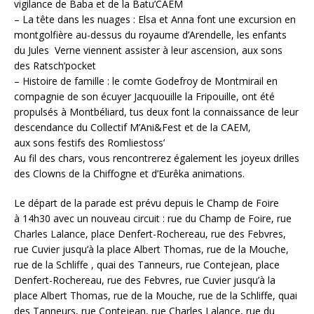
vigilance de Baba et de la Batu’CAEM
– La tête dans les nuages : Elsa et Anna font une excursion en
montgolfière au-dessus du royaume d’Arendelle, les enfants
du Jules Verne viennent assister à leur ascension, aux sons
des Ratsch’pocket
– Histoire de famille : le comte Godefroy de Montmirail en
compagnie de son écuyer Jacquouille la Fripouille, ont été
propulsés à Montbéliard, tus deux font la connaissance de leur
descendance du Collectif M’Ani&Fest et de la CAEM,
aux sons festifs des Romliestoss’
Au fil des chars, vous rencontrerez également les joyeux drilles
des Clowns de la Chiffogne et d’Eurêka animations.
Le départ de la parade est prévu depuis le Champ de Foire
à 14h30 avec un nouveau circuit : rue du Champ de Foire, rue
Charles Lalance, place Denfert-Rochereau, rue des Febvres,
rue Cuvier jusqu’à la place Albert Thomas, rue de la Mouche,
rue de la Schliffe , quai des Tanneurs, rue Contejean, place
Denfert-Rochereau, rue des Febvres, rue Cuvier jusqu’à la
place Albert Thomas, rue de la Mouche, rue de la Schliffe, quai
des Tanneurs, rue Contejean, rue Charles Lalance, rue du