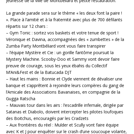
Jeunesse de la Ville de Montbéliard et petite restauration.
La grande parade sera sur le thème « les deux font la paire !
». Place à l’amitié et à la fraternité avec plus de 700 défilants
répartis sur 12 chars :
– Gym Tonic : sortez vos baskets et votre tenue de sport !
Véronique et Davina, accompagnées des « zumbettes » de la
Zumba Party Montbéliard vont vous faire transpirer
– l’équipe Mystère et Cie : un gorille fantôme poursuit la
Mystery Machine. Scooby-Doo et Sammy vont devoir faire
preuve de courage, sous les yeux ébahis du Collectif
M’Ani&Fest et de la Batucada DJT
– Haut les mains : Bonnie et Clyde viennent de dévaliser une
banque et s’apprêtent à rejoindre leurs compères du gang de
l’Amicale des Associations Bavanaises, en compagnie de la
Gugga Ratscha
– Mauvais tour dans les airs : l’escadrille infernale, dirigée par
Satanas et Diabolo, doivent intercepter les pilotes loufoques
des Boitchus, encouragés par les Cradzets
– Aux frontières du réel : Mulder et Scully vont faire équipe
avec K et J pour enquêter sur le crash d’une soucoupe volante,