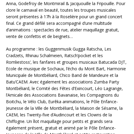
Anna, Godefroy de Montmirail & Jacquouille la Fripouille. Pour
clore le carnaval en beauté, toutes les troupes musicales
seront présentes à 17h à la Roselière pour un grand concert
final. Ce grand défilé sera accompagné d’une multitude
d’animations : spectacles de rue, atelier maquillage gratuit,
vente de confettis et de beignets…
Au programme : les Guggenmusik Gugga Ratscha, Les
Cradzets, Rhinau Schalmeien, Ratsch’pocket et les
Romliestoss’, les fanfares et groupes musicaux Batucada DJT,
Ecole de musique de Sochaux, l’écho du Mont Bart, Harmonie
Municipale de Montbéliard, Chico Band de Mandeure et la
Batu’CAEM. Avec également les associations Zumba Party
Montbéliard, le Comité des Fêtes d’Exincourt, Léo Lagrange,
l’Amicale des Associations Bavanaise, les Compagnons du
Boitchu, le Vélo Club, Eurêka animations, le Pôle Enfance-
Jeunesse de la Ville de Montbéliard, la Maison de Sésame, la
CAEM, les Twenty-five d’Audincourt et les Clowns de la
Chiffogne. Un îlot maquillage pour petits et grands sera
également présent, gratuit et animé par le Pôle Enfance-