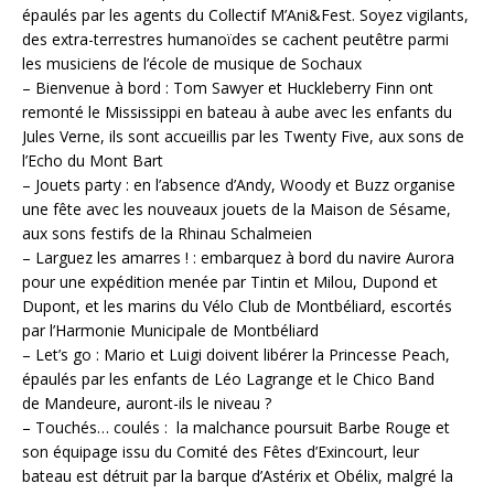
épaulés par les agents du Collectif M’Ani&Fest. Soyez vigilants,
des extra-terrestres humanoïdes se cachent peutêtre parmi
les musiciens de l’école de musique de Sochaux
– Bienvenue à bord : Tom Sawyer et Huckleberry Finn ont
remonté le Mississippi en bateau à aube avec les enfants du
Jules Verne, ils sont accueillis par les Twenty Five, aux sons de
l’Echo du Mont Bart
– Jouets party : en l’absence d’Andy, Woody et Buzz organise
une fête avec les nouveaux jouets de la Maison de Sésame,
aux sons festifs de la Rhinau Schalmeien
– Larguez les amarres ! : embarquez à bord du navire Aurora
pour une expédition menée par Tintin et Milou, Dupond et
Dupont, et les marins du Vélo Club de Montbéliard, escortés
par l’Harmonie Municipale de Montbéliard
– Let’s go : Mario et Luigi doivent libérer la Princesse Peach,
épaulés par les enfants de Léo Lagrange et le Chico Band
de Mandeure, auront-ils le niveau ?
– Touchés… coulés : la malchance poursuit Barbe Rouge et
son équipage issu du Comité des Fêtes d’Exincourt, leur
bateau est détruit par la barque d’Astérix et Obélix, malgré la