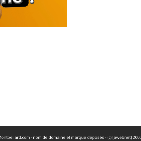
ontbeliard.com - nom de domaine et marque déposés - (c) [awebnet] 200