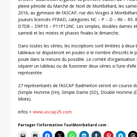
pleine période du Marché de Noël de Montbéliard, les sam
2016, au gymnase de l’ASCAP, rue des Vosges à Montbéliard
joueurs licenciés FFBAD, catégories NC – P – D – R6 – R5. Il
D7D8 – D9P10 – P11P12NC. Les simples, doubles dames et
samedi et les mixtes et phases finales le dimanche.
Dans toutes les séries, les inscriptions sont limitées à deu
tableaux se disputeront en poules si le nombre d’inscrits le
poule dans la mesure du possible. Le comité d’organisation s
séparer un tableau ou de fusionner deux séries si l’une d’ell
représentée.
27 représentants de l’ASCAP Badminton seront en course dan
(Simple Homme (SH), Simple Dame (SD), Double Homme (
Mixte).
infos >
www.ascap25.com
Partager l'information ToutMontbeliard.com :