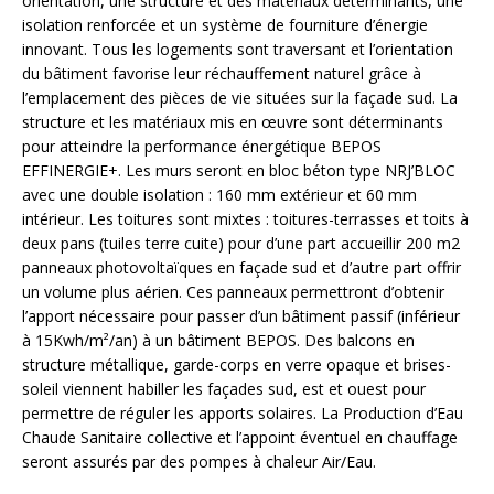
orientation, une structure et des matériaux déterminants, une
isolation renforcée et un système de fourniture d’énergie
innovant. Tous les logements sont traversant et l’orientation
du bâtiment favorise leur réchauffement naturel grâce à
l’emplacement des pièces de vie situées sur la façade sud. La
structure et les matériaux mis en œuvre sont déterminants
pour atteindre la performance énergétique BEPOS
EFFINERGIE+. Les murs seront en bloc béton type NRJ’BLOC
avec une double isolation : 160 mm extérieur et 60 mm
intérieur. Les toitures sont mixtes : toitures-terrasses et toits à
deux pans (tuiles terre cuite) pour d’une part accueillir 200 m2
panneaux photovoltaïques en façade sud et d’autre part offrir
un volume plus aérien. Ces panneaux permettront d’obtenir
l’apport nécessaire pour passer d’un bâtiment passif (inférieur
à 15Kwh/m²/an) à un bâtiment BEPOS. Des balcons en
structure métallique, garde-corps en verre opaque et brises-
soleil viennent habiller les façades sud, est et ouest pour
permettre de réguler les apports solaires. La Production d’Eau
Chaude Sanitaire collective et l’appoint éventuel en chauffage
seront assurés par des pompes à chaleur Air/Eau.