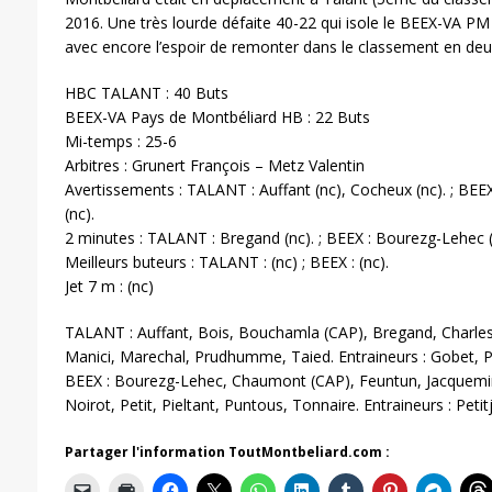
2016. Une très lourde défaite 40-22 qui isole le BEEX-VA PM
avec encore l’espoir de remonter dans le classement en deu
HBC TALANT : 40 Buts
BEEX-VA Pays de Montbéliard HB : 22 Buts
Mi-temps : 25-6
Arbitres : Grunert François – Metz Valentin
Avertissements : TALANT : Auffant (nc), Cocheux (nc). ; BEEX
(nc).
2 minutes : TALANT : Bregand (nc). ; BEEX : Bourezg-Lehec (n
Meilleurs buteurs : TALANT : (nc) ; BEEX : (nc).
Jet 7 m : (nc)
TALANT : Auffant, Bois, Bouchamla (CAP), Bregand, Charles
Manici, Marechal, Prudhumme, Taied. Entraineurs : Gobet, P
BEEX : Bourezg-Lehec, Chaumont (CAP), Feuntun, Jacquemin,
Noirot, Petit, Pieltant, Puntous, Tonnaire. Entraineurs : Petit
Partager l'information ToutMontbeliard.com :