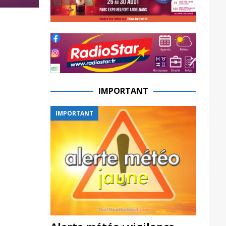
IMPORTANT
IMPORTANT