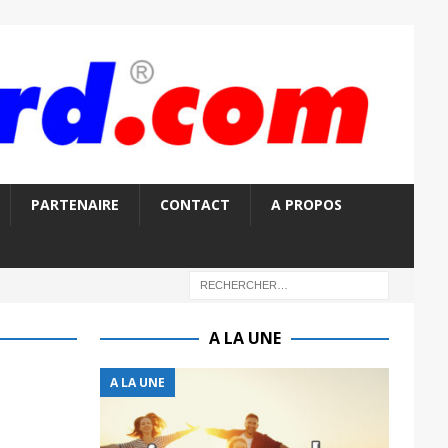
PARTENAIRE
CONTACT
A PROPOS
A LA UNE
A LA UNE