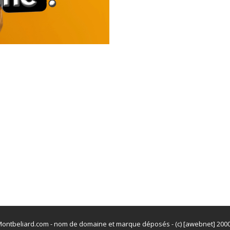
ontbeliard.com - nom de domaine et marque déposés - (c) [awebnet] 200