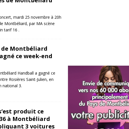
es de Montbéliard
concert, mardi 25 novembre à 20h
e Montbéliard, par MA scène
 tarif 16 .
 de Montbéliard
gagné ce week-end
tbéliard Handball a gagné ce
tre Rosières Saint-Julien, en
 national 3.
’est produit ce
A36 à Montbéliard
pliquant 3 voitures