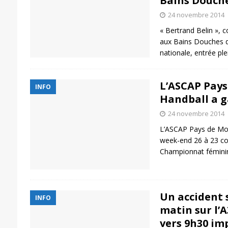
Bains Douch
24 novembre 2014
« Bertrand Belin », 
aux Bains Douches d
nationale, entrée plein
L’ASCAP Pays
INFO
Handball a 
24 novembre 2014
L’ASCAP Pays de Mon
week-end 26 à 23 con
Championnat féminin
Un accident s
INFO
matin sur l’
vers 9h30 im