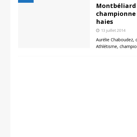
Montbéliard 
championne 
haies
13 juillet 2014
Aurélie Chaboudez, 
Athlétisme, champio