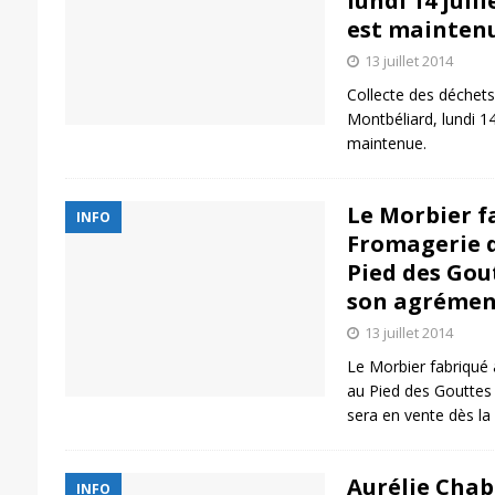
lundi 14 juill
est mainten
13 juillet 2014
Collecte des déchet
Montbéliard, lundi 14 
maintenue.
Le Morbier f
INFO
Fromagerie 
Pied des Gou
son agrémen
13 juillet 2014
Le Morbier fabriqué 
au Pied des Gouttes 
sera en vente dès la
Aurélie Chab
INFO