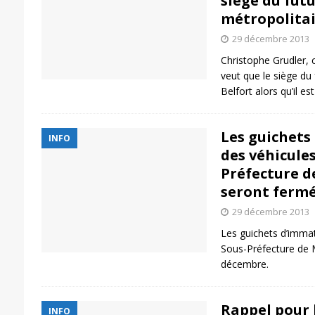
siège du futu
métropolitai
29 décembre 2013
Christophe Grudler, c
veut que le siège du 
Belfort alors qu’il e
Les guichets
INFO
des véhicules
Préfecture d
seront fermé
29 décembre 2013
Les guichets d’immat
Sous-Préfecture de 
décembre.
Rappel pour l
INFO