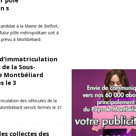
r pôle
n s
andidat à la Mairie de Belfort,
futur pôle métropolitain soit à
st prévu à Montbéliard.
 d’immatriculation
 de la Sous-
e Montbéliard
s le 3
riculation des véhicules de la
Montbéliard seront fermés le 31
es collectes des