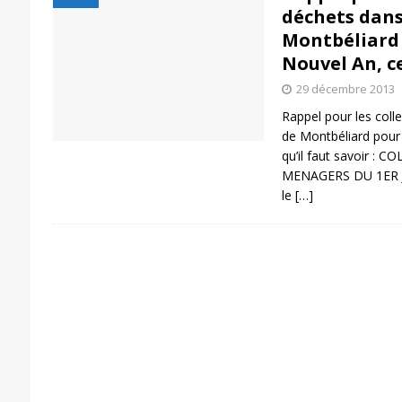
déchets dans
Montbéliard 
Nouvel An, c
29 décembre 2013
Rappel pour les coll
de Montbéliard pour
qu’il faut savoir :
MENAGERS DU 1ER JAN
le
[…]