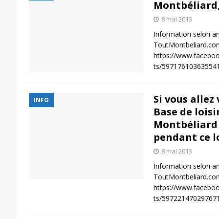
Montbéliard,
8 mai 2013
Information selon an
ToutMontbeliard.com
https://www.facebo
ts/59717610363554
Si vous allez
INFO
Base de loisi
Montbéliard
pendant ce l
8 mai 2013
Information selon an
ToutMontbeliard.com
https://www.facebo
ts/59722147029767