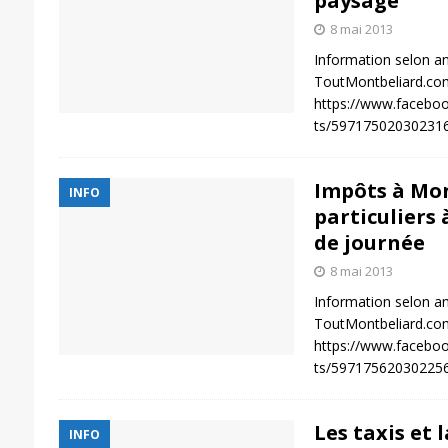
paysage
8 mai 2013
Information selon an
ToutMontbeliard.com
https://www.facebo
ts/59717502030231
Impôts à Mon
INFO
particuliers 
de journée
8 mai 2013
Information selon an
ToutMontbeliard.com
https://www.facebo
ts/59717562030225
Les taxis et 
INFO