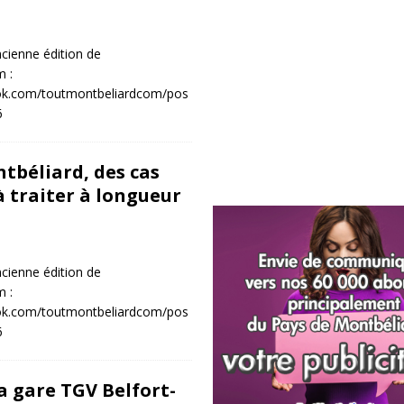
cienne édition de
 :
ok.com/toutmontbeliardcom/pos
6
tbéliard, des cas
à traiter à longueur
cienne édition de
 :
ok.com/toutmontbeliardcom/pos
6
la gare TGV Belfort-