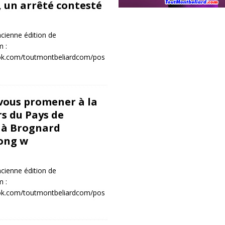
 un arrêté contesté
cienne édition de
 :
ok.com/toutmontbeliardcom/pos
1
 vous promener à la
rs du Pays de
 à Brognard
ong w
cienne édition de
 :
ok.com/toutmontbeliardcom/pos
1