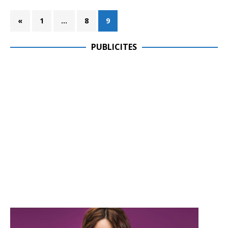
«
1
…
8
9
PUBLICITES