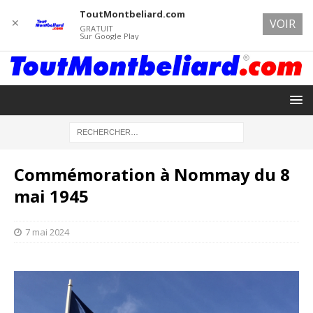
ToutMontbeliard.com
✕
VOIR
GRATUIT
Sur Google Play
Commémoration à Nommay du 8
mai 1945
7 mai 2024