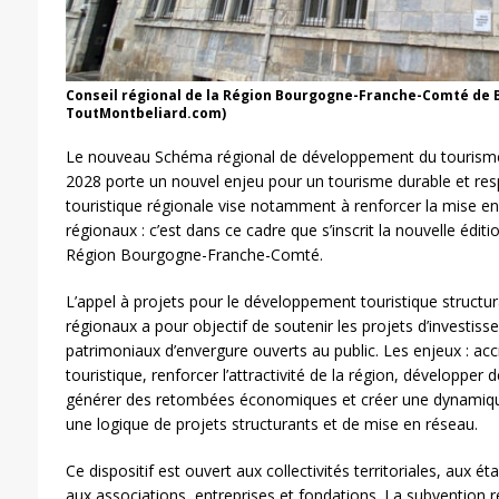
Conseil régional de la Région Bourgogne-Franche-Comté de
ToutMontbeliard.com)
Le nouveau Schéma régional de développement du tourisme 
2028 porte un nouvel enjeu pour un tourisme durable et res
touristique régionale vise notamment à renforcer la mise e
régionaux : c’est dans ce cadre que s’inscrit la nouvelle éditi
Région Bourgogne-Franche-Comté.
L’appel à projets pour le développement touristique structu
régionaux a pour objectif de soutenir les projets d’investiss
patrimoniaux d’envergure ouverts au public. Les enjeux : accro
touristique, renforcer l’attractivité de la région, développer 
générer des retombées économiques et créer une dynamique
une logique de projets structurants et de mise en réseau.
Ce dispositif est ouvert aux collectivités territoriales, aux é
aux associations, entreprises et fondations. La subvention r