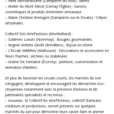
– Hélie Microbrasserie (Dampierre-lès-bois) : bières
– Atelier du Mont-Miroir (Cernay-l’Église) : Savons,
cosmétiques et produits d’entretien artisanaux
– Marie-Christine Bretagne (Dampierre-sur-le-Doubs) : Crêpes
artisanales.
Collectif Des Artef’acteurs (Montbéliard) :
– Sublimes Lueurs (Nommay) : Bougies gourmandes
– Virginie Violette Genêt (Brevilliers) : Bijoux en résine
– L’Escale Méllifère (Mulhouse) : Décorations et accessoires en
fleurs fraiches, séchées ou stabilisées
– Graine De Fantaisie (Écurcey) : peinture, customisation et
animation d’ateliers.
En plus de favoriser les circuits courts, les marchés du soir
s’engagent, développent et encouragent les démarches éco-
citoyennes notamment avec la présence d’acteurs et de
partenaires spécialisés et reconnus :
– nouveau : le Collectif les Artef’Acteurs, collectif d’artisans
créateurs et producteurs, seront présents sur quelques
marchés du soir pour démontrer leurs savoir-faire et animer