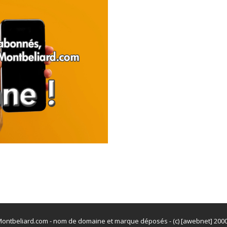
ontbeliard.com - nom de domaine et marque déposés - (c) [awebnet] 200