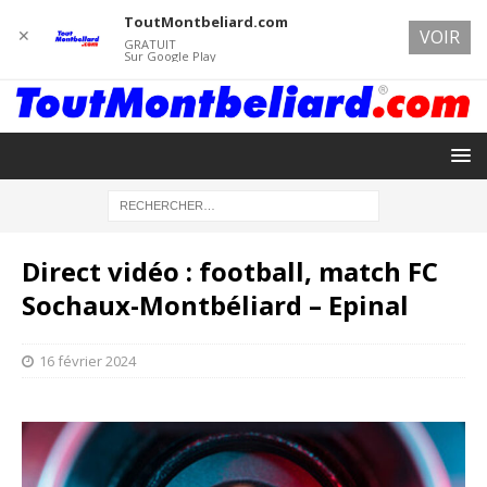
ToutMontbeliard.com
✕
VOIR
GRATUIT
Sur Google Play
Direct vidéo : football, match FC
Sochaux-Montbéliard – Epinal
16 février 2024