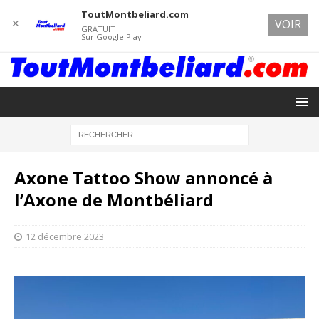
ToutMontbeliard.com
✕
VOIR
GRATUIT
Sur Google Play
Axone Tattoo Show annoncé à
l’Axone de Montbéliard
12 décembre 2023