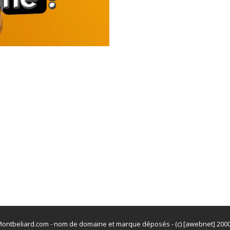
ontbeliard.com - nom de domaine et marque déposés - (c) [awebnet] 200