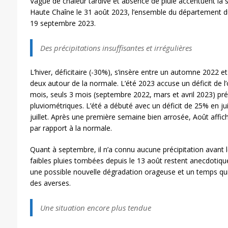
Vague de chaleur tardive et absence de pluie accentuent la s
Haute Chaîne le 31 août 2023, l’ensemble du département d
19 septembre 2023.
Des précipitations insuffisantes et irrégulières
L’hiver, déficitaire (-30%), s’insère entre un automne 2022 e
deux autour de la normale. L’été 2023 accuse un déficit de l’
mois, seuls 3 mois (septembre 2022, mars et avril 2023) pr
pluviométriques. L’été a débuté avec un déficit de 25% en jui
juillet. Après une première semaine bien arrosée, Août affic
par rapport à la normale.
Quant à septembre, il n’a connu aucune précipitation avant 
faibles pluies tombées depuis le 13 août restent anecdotique
une possible nouvelle dégradation orageuse et un temps qui
des averses.
Une situation encore plus tendue