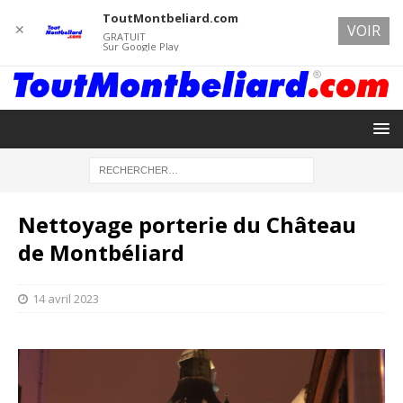
ToutMontbeliard.com
✕
VOIR
GRATUIT
Sur Google Play
Nettoyage porterie du Château
de Montbéliard
14 avril 2023