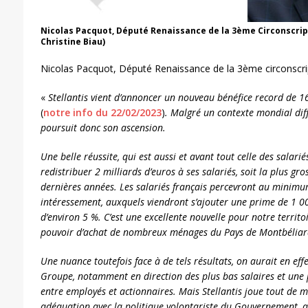
Nicolas Pacquot, Député Renaissance de la 3ème Circonscrip
Christine Biau)
Nicolas Pacquot, Député Renaissance de la 3ème circonscr
«
Stellantis vient d’annoncer un nouveau bénéfice record de 1
(
notre info du 22/02/2023
)
. Malgré un contexte mondial dif
poursuit donc son ascension.
Une belle réussite, qui est aussi et avant tout celle des salariés
redistribuer 2 milliards d’euros à ses salariés, soit la plus gro
dernières années. Les salariés français percevront au minimu
intéressement, auxquels viendront s’ajouter une prime de 1 00
d’environ 5 %. C’est une excellente nouvelle pour notre territoi
pouvoir d’achat de nombreux ménages du Pays de Montbéliar
Une nuance toutefois face à de tels résultats, on aurait en eff
Groupe, notamment en direction des plus bas salaires et une pl
entre employés et actionnaires. Mais Stellantis joue tout de m
adéquation avec la politique volontariste du Gouvernement, q