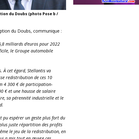
tion du Doubs (photo Pose b /
iption du Doubs, communique :
6,8 milliards d’euros pour 2022
ficile, le Groupe automobile
. À cet égard, Stellantis va
sse redistribution de ces 10
m 4 300 € de participation-
0 € et une hausse de salaire
re, sa pérennité industrielle et le
d.
et pu espérer un geste plus fort du
us juste répartition des profits
ême le jeu de la redistribution, en
ui a mis tout en œuvre ces