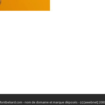
ontbeliard.com - nom de domaine et marque déposés - (c) [awebnet] 200