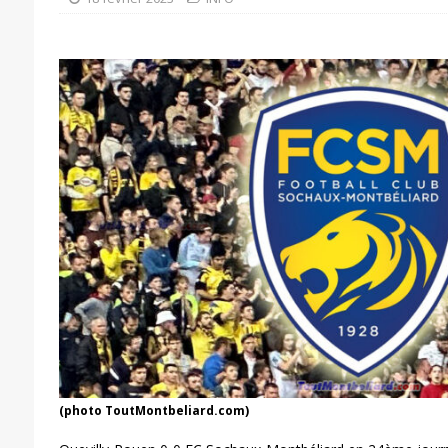
(photo ToutMontbeliard.com)