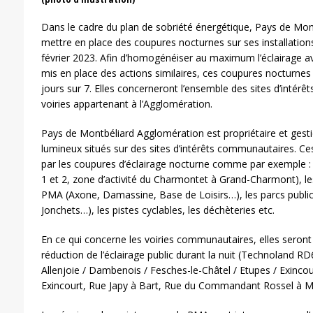
Dans le cadre du plan de sobriété énergétique, Pays de Mo
mettre en place des coupures nocturnes sur ses installations 
février 2023. Afin d’homogénéiser au maximum l’éclairage 
mis en place des actions similaires, ces coupures nocturnes
jours sur 7. Elles concerneront l’ensemble des sites d’intér
voiries appartenant à l’Agglomération.
Pays de Montbéliard Agglomération est propriétaire et gesti
lumineux situés sur des sites d’intérêts communautaires. C
par les coupures d’éclairage nocturne comme par exemple : 
1 et 2, zone d’activité du Charmontet à Grand-Charmont), les
PMA (Axone, Damassine, Base de Loisirs…), les parcs publi
Jonchets…), les pistes cyclables, les déchèteries etc.
En ce qui concerne les voiries communautaires, elles seron
réduction de l’éclairage public durant la nuit (Technoland R
Allenjoie / Dambenois / Fesches-le-Châtel / Etupes / Exinco
Exincourt, Rue Japy à Bart, Rue du Commandant Rossel à M