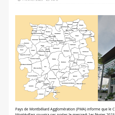
Pays de Montbéliard Agglomération (PMA) informe que le Ce
Montévillars rouvrira ses portes le mercredi 1er février 2023.