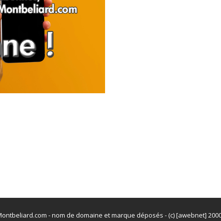
ontbeliard.com - nom de domaine et marque déposés - (c) [awebnet] 200