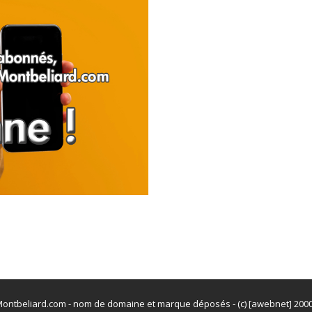
ontbeliard.com - nom de domaine et marque déposés - (c) [awebnet] 200