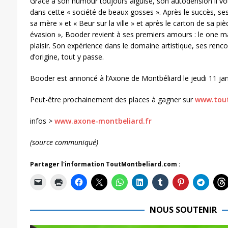
Grâce à son humour toujours aiguisé, son autodérision il vo
dans cette « société de beaux gosses ». Après le succès, se
sa mère » et « Beur sur la ville » et après le carton de sa pi
évasion », Booder revient à ses premiers amours : le one m
plaisir. Son expérience dans le domaine artistique, ses renco
d’origine, tout y passe.
Booder est annoncé à l’Axone de Montbéliard le jeudi 11 ja
Peut-être prochainement des places à gagner sur
www.tout
infos >
www.axone-montbeliard.fr
(source communiqué)
Partager l'information ToutMontbeliard.com :
NOUS SOUTENIR