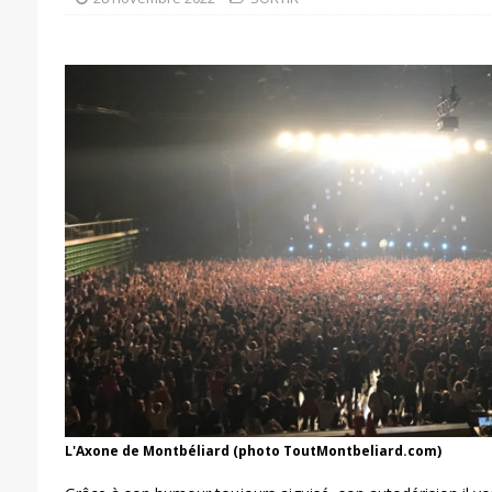
L'Axone de Montbéliard (photo ToutMontbeliard.com)