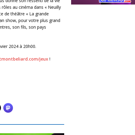
us donne son ressenti de la vie
s rôles au cinéma dans « Neuilly
èce de théâtre « La grande
an show, pour votre plus grand
ntres, son fils, son pays
nvier 2024 à 20h00.
montbeliard.com/jeux
!