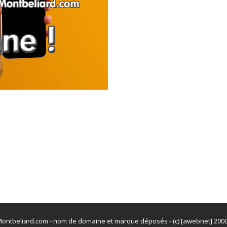
ontbeliard.com - nom de domaine et marque déposés - (c) [awebnet] 200