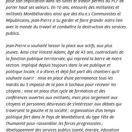
pour son implication dans les luttes et d’avoir permis au PCF de
porter haut ses valeurs. En 10 ans, entourés des militantes et
militants Montbéliardais ainsi que des élu.e.s Communistes et
Républicains, Jean-Pierre a su garder et faire grandir notre lien
avec le monde du travail et combattre la destruction des services
publics.
Jean-Pierre a souhaité laisser la place aux actifs, aux plus
jeunes. Ainsi c’est Vincent Adami, âgé de 43 ans, contractuels de
la fonction publique territoriale, qui reprend la barre de notre
section. Impliqué depuis toujours dans la vie publique et
politique locale, il a d’ores et déjà fait part des chantiers qu’il
souhaite ouvrir : mise en place d’une permanence tous les
mardis au 5 impasse de la paix à Sochaux pour recevoir les
citoyens ; mise en place d’un cycle de formation et des
conférences ouvertes aux militants, mais plus largement aux
citoyens et personnes désireuses de s’intéresser aux débats qui
traversent la gauche et la société ; organisation d’un temps
politique fort dans le Pays de Montbéliard, du type Fête de
l’humanité pour rassembler les forces progressistes ;
développement des services publics (santé, énergie, éducation