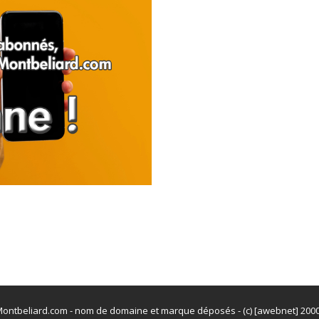
ontbeliard.com - nom de domaine et marque déposés - (c) [awebnet] 200