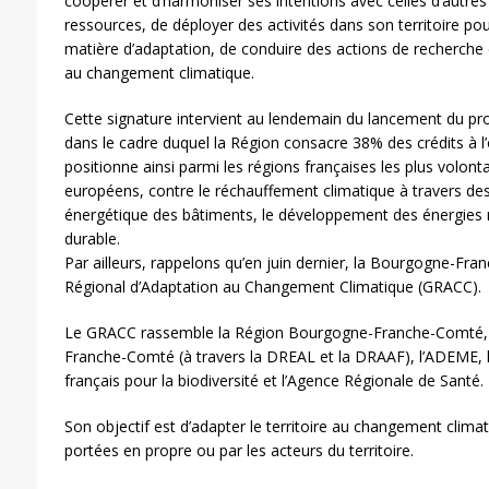
coopérer et d’harmoniser ses intentions avec celles d’autres
ressources, de déployer des activités dans son territoire pou
matière d’adaptation, de conduire des actions de recherche e
au changement climatique.
Cette signature intervient au lendemain du lancement du 
dans le cadre duquel la Région consacre 38% des crédits à l’o
positionne ainsi parmi les régions françaises les plus volont
européens, contre le réchauffement climatique à travers des 
énergétique des bâtiments, le développement des énergies r
durable.
Par ailleurs, rappelons qu’en juin dernier, la Bourgogne-F
Régional d’Adaptation au Changement Climatique (GRACC).
Le GRACC rassemble la Région Bourgogne-Franche-Comté, 
Franche-Comté (à travers la DREAL et la DRAAF), l’ADEME, le
français pour la biodiversité et l’Agence Régionale de Santé.
Son objectif est d’adapter le territoire au changement clim
portées en propre ou par les acteurs du territoire.