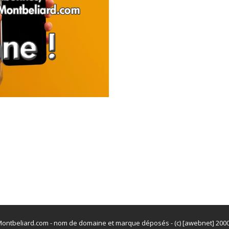
ontbeliard.com - nom de domaine et marque déposés - (c) [awebnet] 200