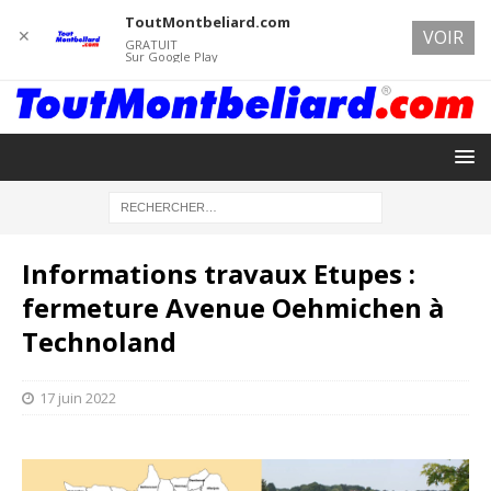
ToutMontbeliard.com
✕
VOIR
GRATUIT
Sur Google Play
Informations travaux Etupes :
fermeture Avenue Oehmichen à
Technoland
17 juin 2022