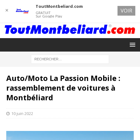
ToutMontbeliard.com
✕
VOIR
GRATUIT
Sur Google Play
Auto/Moto La Passion Mobile :
rassemblement de voitures à
Montbéliard
10 juin 2022