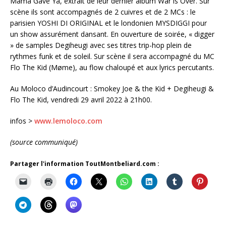
Mama Gave Ya, extrait de leur dernier album War is Over. Sur
scène ils sont accompagnés de 2 cuivres et de 2 MCs : le
parisien YOSHI DI ORIGINAL et le londonien MYSDIGGI pour
un show assurément dansant. En ouverture de soirée, « digger
» de samples Degiheugi avec ses titres trip-hop plein de
rythmes funk et de soleil. Sur scène il sera accompagné du MC
Flo The Kid (Møme), au flow chaloupé et aux lyrics percutants.
Au Moloco d’Audincourt : Smokey Joe & the Kid + Degiheugi &
Flo The Kid, vendredi 29 avril 2022 à 21h00.
infos >
www.lemoloco.com
(source communiqué)
Partager l'information ToutMontbeliard.com :