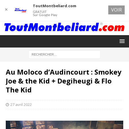
ToutMontbeliard.com
✕
VOIR
GRATUIT
Sur Google Play
Au Moloco d’Audincourt : Smokey
Joe & the Kid + Degiheugi & Flo
The Kid
27 avril 2022