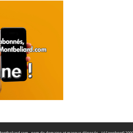
ontbeliard.com - nom de domaine et marque déposés - (c) [awebnet] 200