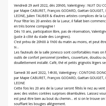
Vendredi 29 avril 2022, dès 20h00, Valentigney : NUIT DU
par Mapie CABURET, François GODARD, Gaétan GOUGET, 
LEONE, Julien TAUBER & d’autres artistes complices de la L
Pour fêter les 20 années de la Lueur, il fallait bien commenc
en très bonne compagnie !
Dès 10 ans, participation libre, pas de réservation, Valentigne
(juste à côté du stade des Longines).
C’est prévu de 20h00 à 1h00 du matin au moins, et peut êtr
si…
Les fauteuils de la salle Jonesco sont confortables mais on h
outils de confort personnel (oreillers, couverture, doudou ou
douillettement installé. Café, thé et petits grignotis légers 
Samedi 30 avril 2022, 14h30, Valentigney : CONTONS DON
par Mapie CABURET, François GODARD, Gaétan GOUGET, 
LEONE
Cette fois les 20 ans de la Lueur seront fêtés le nez au vent
avec des visites contées surprises déambulées. Laissez vous 
est peut être bien au bout du chemin… et si on le trouve o
soufflant les bougies allégrement.