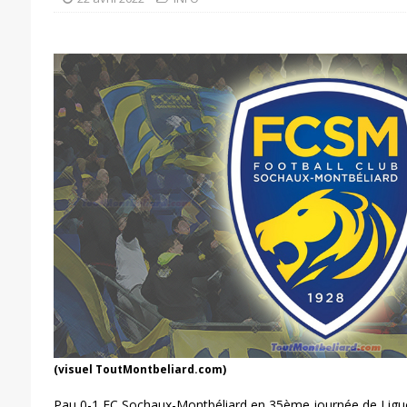
(visuel ToutMontbeliard.com)
Pau 0-1 FC Sochaux-Montbéliard en 35ème journée de Ligu