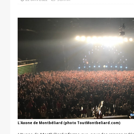
L'Axone de Montbéliard (photo ToutMontbeliard.com)