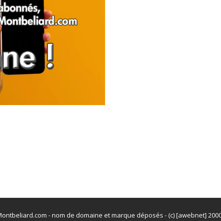
ontbeliard.com - nom de domaine et marque déposés - (c) [awebnet] 200