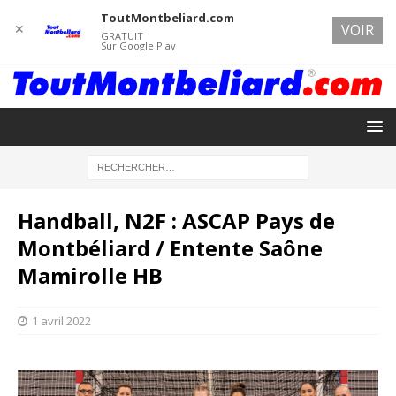
ToutMontbeliard.com
✕
VOIR
GRATUIT
Sur Google Play
Handball, N2F : ASCAP Pays de
Montbéliard / Entente Saône
Mamirolle HB
1 avril 2022