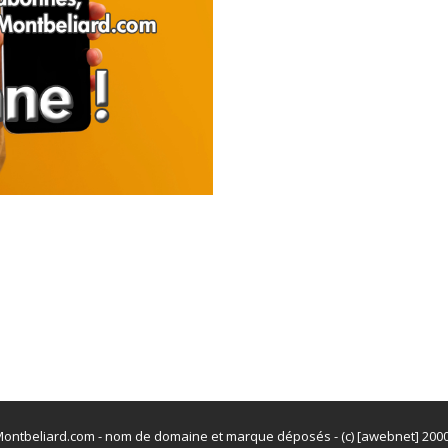
ontbeliard.com - nom de domaine et marque déposés - (c) [awebnet] 200