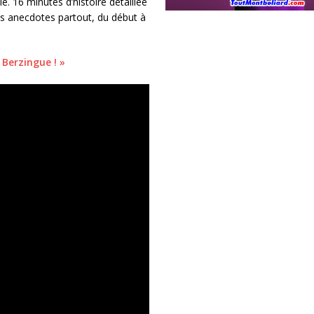
. 16 minutes d’histoire détaillée
s anecdotes partout, du début à
Berzingue ! »