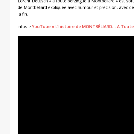
Lorànt Deutsch « à toute berzingue à Montbéliard » est sortie
de Montbéliard expliquée avec humour et précision, avec de
la fin.
infos >
YouTube « L’histoire de MONTBÉLIARD… A Toute 