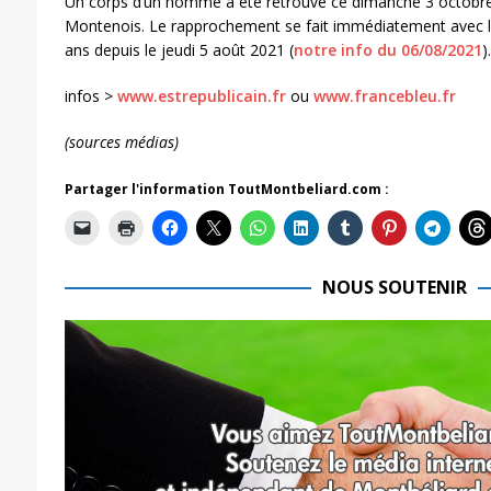
Un corps d’un homme a été retrouvé ce dimanche 3 octobre
Montenois. Le rapprochement se fait immédiatement avec l
ans depuis le jeudi 5 août 2021 (
notre info du 06/08/2021
).
infos >
www.estrepublicain.fr
ou
www.francebleu.fr
(sources médias)
Partager l'information ToutMontbeliard.com :
NOUS SOUTENIR