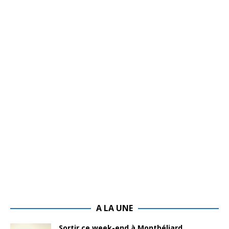
A LA UNE
Sortir ce week-end à Montbéliard