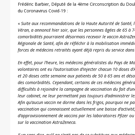
Frédéric Barbier, Député de la 4ème Circonscription du Doub
du Coronavirus Covid-19 :
«
Suite aux recommandations de la Haute Autorité de Santé, le
Véran, a annoncé hier soir, que les personnes âgées de 65 à 
comorbidités pourraient désormais recevoir le vaccin AstraZeneca
Régionale de Santé, afin de réfléchir à la mobilisation immédia
forces de médecins retraités ayant déjà repris du service dans 
En effet, pour l’heure, les médecins généralistes du Pays de M
volontaires ont eu l’autorisation d’injecter chacun 10 doses d
et 20 doses cette semaine aux patients de 50 à 65 ans et dés
des comorbidités. Cependant, certains de ces médecins généra
difficultés à rejoindre la campagne de vaccination du fait d’un
leur cabinet, ne leur permettant pas toujours d’administrer le
Afin qu’aucun vaccin ne dorme dans les frigos, pourquoi ne p
vaccination qui connaissent actuellement une baisse d’activit
d’approvisionnement de vaccins par les laboratoires Pfizer o
sur la vaccination AstraZeneca.
Il va sans dire, qu’il ne s’agit pas de se substituer aux médecin