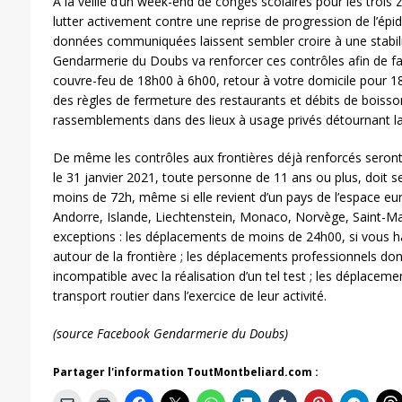
A la veille d’un week-end de congés scolaires pour les trois
lutter activement contre une reprise de progression de l’é
données communiquées laissent sembler croire à une stabili
Gendarmerie du Doubs va renforcer ces contrôles afin de fai
couvre-feu de 18h00 à 6h00, retour à votre domicile pour 18
des règles de fermeture des restaurants et débits de boisso
rassemblements dans des lieux à usage privés détournant la
De même les contrôles aux frontières déjà renforcés seront 
le 31 janvier 2021, toute personne de 11 ans ou plus, doit s
moins de 72h, même si elle revient d’un pays de l’espace e
Andorre, Islande, Liechtenstein, Monaco, Norvège, Saint-Mari
exceptions : les déplacements de moins de 24h00, si vous 
autour de la frontière ; les déplacements professionnels don
incompatible avec la réalisation d’un tel test ; les déplacem
transport routier dans l’exercice de leur activité.
(source Facebook Gendarmerie du Doubs)
Partager l'information ToutMontbeliard.com :